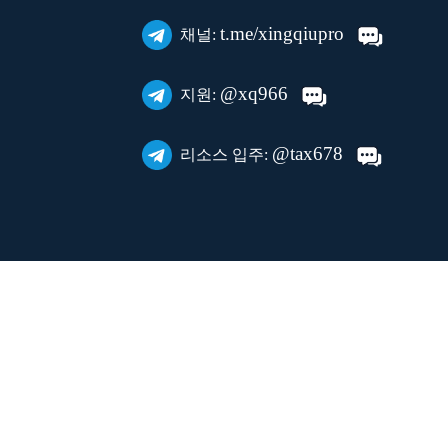
t.me/xingqiupro
채널:
@xq966
지원:
@tax678
리소스 입주: