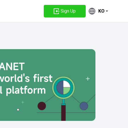
Sign Up
KO