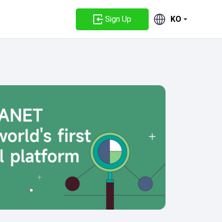
Sign Up
KO