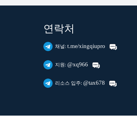
연락처
t.me/xingqiupro
채널:
@xq966
지원:
@tax678
리소스 입주: