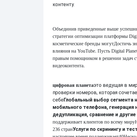
контенту.
Объединив приведенные выше успешны
стратегии оптимизации платформы Digita
косметические бренды могут
Достичь зн
влияния на YouTube. Пусть Digital Plan
правым помощником в решении задач с
видеоконтента.
это ведущая в ми
цифровая планета
проверки номеров, которая сочетае
себе
Глобальный выбор сегмента 
мобильного телефона, генерация 
дедупликация, сравнение и другие
поддерживает клиентов по всему миру
Услуги по скринингу и те
236 стран
настоящее время поддерживает
40
Неско