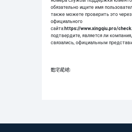
номера службы поддержки клиенто
обязательно ищите имя пользовател
также можете проверить это через
официального
сайта:
https://www.xingqiu.pro/check
подтвердите, является ли компания
связались, официальным представи
数҈字҈星҈球҈͏