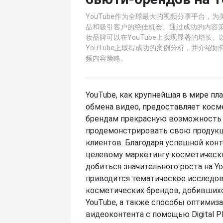
YouTube作为全球最大的视频分享平台，
品和吸引客户的绝佳机会。通过成功的内容
妆品牌可以在YouTube上实现显著的增长
YouTube上取得成功的案例分析，并介绍
频内容策略。
YouTube, как крупнейшая в мире пл
обмена видео, предоставляет кос
брендам прекрасную возможность
продемонстрировать свою продукц
клиентов. Благодаря успешной конт
целевому маркетингу косметическ
добиться значительного роста на Y
приводится тематическое исследо
косметических брендов, добившихс
YouTube, а также способы оптимиз
видеоконтента с помощью Digital Pl