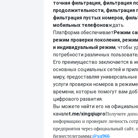
точная фильтрация, фильтрация п
продолжительности, фильтрация п
фильтрация пустых номеров, филь
мобильных телефонов
ждать.
Платформа обеспечивает
Режим са
режим проверки поколения, режим
и индивидуальный режим
, чтобы 
потребности различных пользовате
Его преимущество заключается в и
основных социальных сетей и прил
миру, предоставляя универсальны
услуги проверки номеров в режиме
времени, которые помогут вам доб
цифрового развития.
Вы можете найти его на официальн
канале
t.me/xingqiupro
Получите доп
информацию и проверьте личность сот
предприятия через официальный сайт.
бизнес
телеграмма:
@xq9
6
6