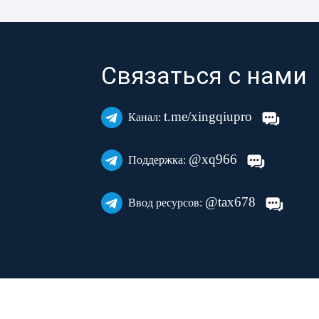
Связаться с нами
t.me/xingqiupro
Канал:
@xq966
Поддержка:
@tax678
Ввод ресурсов: