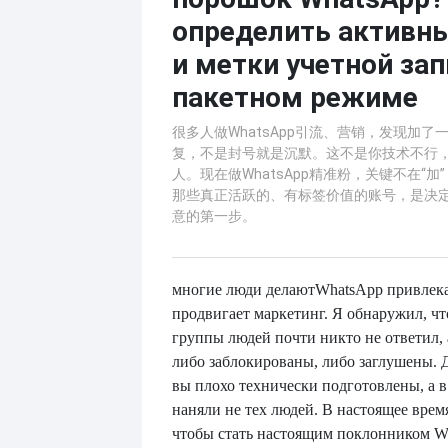
определить активны
и метки учетной зап
пакетном режиме
很多人做WhatsApp引流、营销，发现加
复，不是封号就是沉默。这不是你技术不行
人。现在做WhatsApp精准粉，关键不在“加
那些真正活跃的、有标签价值的账号，是决
意的第一步。
многие люди делают
WhatsApp привлека
продвигает маркетинг. Я обнаружил, чт
группы людей почти никто не ответил,
либо заблокированы, либо заглушены. Д
вы плохо технически подготовлены, а в
наняли не тех людей. В настоящее врем
чтобы стать настоящим поклонником Wh