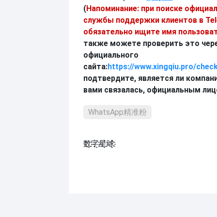
(
Напоминание: при поиске официа
службы поддержки клиентов в Te
обязательно ищите имя пользоват
также можете проверить это чер
официального
сайта:
https://www.xingqiu.pro/chec
подтвердите, является ли компани
вами связалась, официальным ли
WhatsApp精准粉
数҈字҈星҈球҈͏