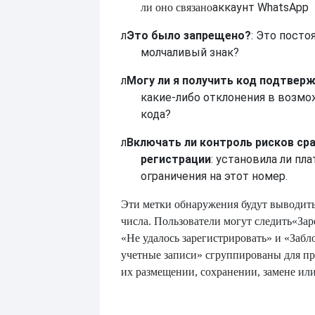
аккаунт WhatsApp
ли оно связано
л
Это было запрещено?
: Это посто
молчаливый знак?
л
Могу ли я получить код подтвер
какие-либо отклонения в возм
кода?
л
Включать ли контроль рисков сра
регистрации
: установила ли пл
ограничения на этот номер.
Эти метки обнаружения будут выводить
числа. Пользователи могут следить
«Зар
«Не удалось зарегистрировать» и «Заб
учетные записи» сгруппированы для п
их размещении, сохранении, замене ил