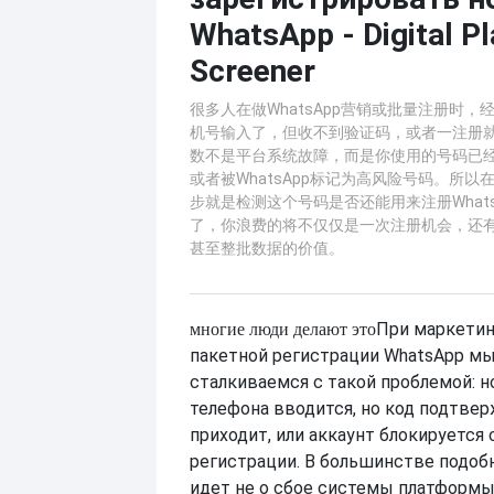
WhatsApp - Digital Pl
Screener
很多人在做WhatsApp营销或批量注册时
机号输入了，但收不到验证码，或者一注册
数不是平台系统故障，而是你使用的号码已
或者被WhatsApp标记为高风险号码。所
步就是检测这个号码是否还能用来注册What
了，你浪费的将不仅仅是一次注册机会，还
甚至整批数据的价值。
При маркетин
многие люди делают это
пакетной регистрации WhatsApp мы
сталкиваемся с такой проблемой: 
телефона вводится, но код подтве
приходит, или аккаунт блокируется 
регистрации. В большинстве подоб
идет не о сбое системы платформы,