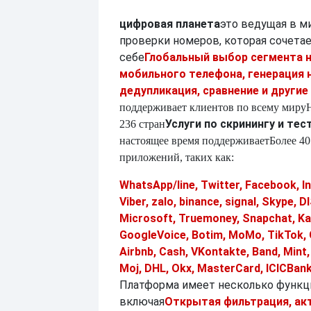
цифровая планета
это ведущая в м
проверки номеров, которая сочетае
себе
Глобальный выбор сегмента 
мобильного телефона, генерация 
дедупликация, сравнение и другие
поддерживает клиентов по всему миру
Услуги по скринингу и те
236 стран
настоящее время поддерживает
Более 40
приложений, таких как:
WhatsApp/line, Twitter, Facebook, I
Viber, zalo, binance, signal, Skype,
Microsoft, Truemoney, Snapchat, Ka
GoogleVoice, Botim, MoMo, TikTok, 
Airbnb, Cash, VKontakte, Band, Mint
Moj, DHL, Okx, MasterCard, ICICBank
Платформа имеет несколько функц
включая
Открытая фильтрация, ак