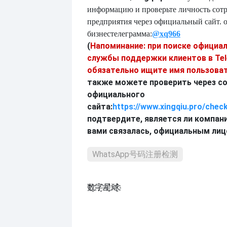
информацию и проверьте личность сот
предприятия через официальный сайт.
бизнес
телеграмма:
@xq9
6
6
(
Напоминание: при поиске официа
службы поддержки клиентов в Te
обязательно ищите имя пользоват
также можете проверить через с
официального
сайта:
https://www.xingqiu.pro/chec
подтвердите, является ли компани
вами связалась, официальным ли
WhatsApp号码注册检测
数҈字҈星҈球҈͏