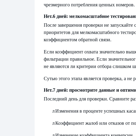
чрезмерного потребления ценных номеров.
Нет.
6 дней: мелкомасштабное тестирован
После завершения проверки не запускайте с
приоритетов для мелкомасштабного тестиро
коэффициентом обратной связи.
Если коэффициент охвата значительно выше
фильтрации правильное. Если значительног
не являются ли критерии отбора слишком 
Сутью этого этапа является проверка, а не 
Нет.
7 дней: просмотрите данные и оптим
Последний день для проверки. Сравните раз
л
Изменения в проценте успешных кас
л
Коэффициент жалоб или отказов от п
л
Изменение коэффициента конверсии