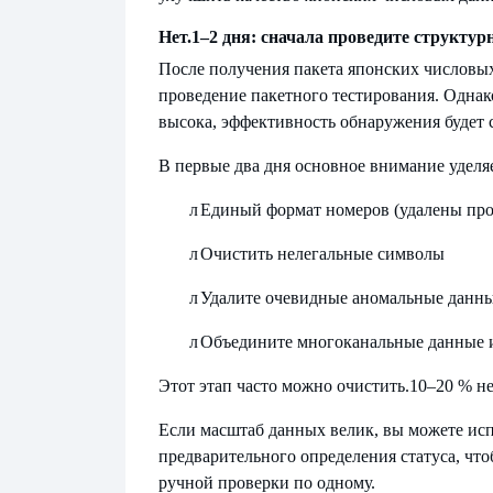
Нет.
1–2 дня: сначала проведите структур
После получения пакета японских числовых
проведение пакетного тестирования. Однако
высока, эффективность обнаружения будет 
В первые два дня основное внимание уделя
л
Единый формат номеров (удалены пр
л
Очистить нелегальные символы
л
Удалите очевидные аномальные данн
л
Объедините многоканальные данные 
Этот этап часто можно очистить.
10–20 % не
Если масштаб данных велик, вы можете испо
предварительного определения статуса, чт
ручной проверки по одному.