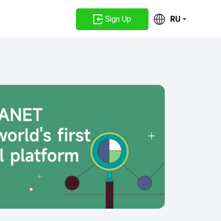
Sign Up
RU