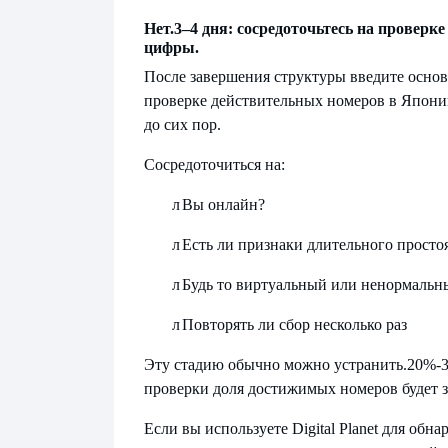
Нет.
3–4 дня: сосредоточьтесь на провер
цифры.
После завершения структуры введите осно
проверке действительных номеров в Японии
до сих пор.
Сосредоточиться на:
л
Вы онлайн?
л
Есть ли признаки длительного просто
л
Будь то виртуальный или ненормальн
л
Повторять ли сбор несколько раз
Эту стадию обычно можно устранить.
20%-3
проверки доля достижимых номеров будет з
Если вы используете Digital Planet для об