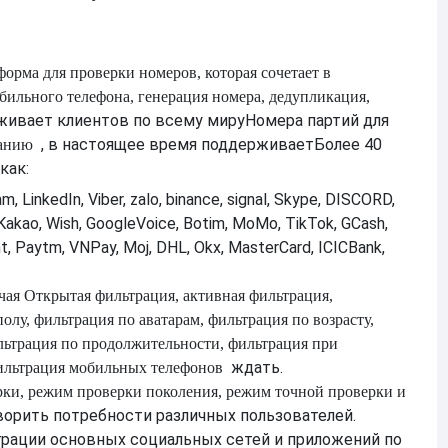
форма для проверки номеров, которая сочетает в
бильного телефона, генерация номера, дедупликация,
рживает клиентов по всему миру
Номера партий для
, в настоящее время поддерживает
Более 40
ванию
как:
, LinkedIn, Viber, zalo, binance, signal, Skype, DISCORD,
Kakao, Wish, GoogleVoice, Botim, MoMo, TikTok, GCash,
nt, Paytm, VNPay, Moj, DHL, Okx, MasterCard, ICICBank,
чая
Открытая фильтрация, активная фильтрация,
олу, фильтрация по аватарам, фильтрация по возрасту,
льтрация по продолжительности, фильтрация при
ждать.
ильтрация мобильных телефонов
ки, режим проверки поколения, режим точной проверки и
ворить потребности различных пользователей.
грации основных социальных сетей и приложений по