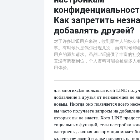
конфиденциальности
Как запретить нез
добавлять друзей?
对于许多LINE用户来说，收到陌生人的好友
事。有时候只是偶尔出现几次，而有时候却
用户的添加请求。虽然LINE提供了丰富的社
置没有调整到位，个人资料可能会被更多人
用体验。
для многих
Для пользователей LINE получ
добавление в друзья от незнакомцев не я
новым. Иногда оно появляется всего неско
вы часто получаете запросы на добавлени
которых вы не знаете. Хотя LINE предос
социальных функций, если настройки ко
настроены, личная информация может б
количеству людей и даже повлиять на но