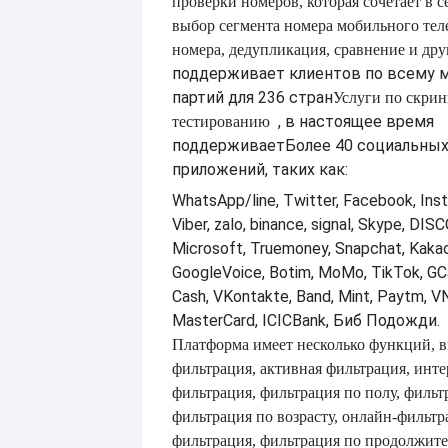
проверки номеров, которая сочетает в с
выбор сегмента номера мобильного тел
номера, дедупликация, сравнение и др
поддерживает клиентов по всему 
партий для 236 стран
Услуги по скрин
, в настоящее время
тестированию
поддерживает
Более 40 социальных
приложений, таких как:
WhatsApp/line, Twitter, Facebook, Inst
Viber, zalo, binance, signal, Skype, DI
Microsoft, Truemoney, Snapchat, Kakao
GoogleVoice, Botim, MoMo, TikTok, GCa
Cash, VKontakte, Band, Mint, Paytm, VN
MasterCard, ICICBank, Биб Подожди.
Платформа имеет несколько функций, 
фильтрация, активная фильтрация, инт
фильтрация, фильтрация по полу, фильт
фильтрация по возрасту, онлайн-фильтр
фильтрация, фильтрация по продолжите