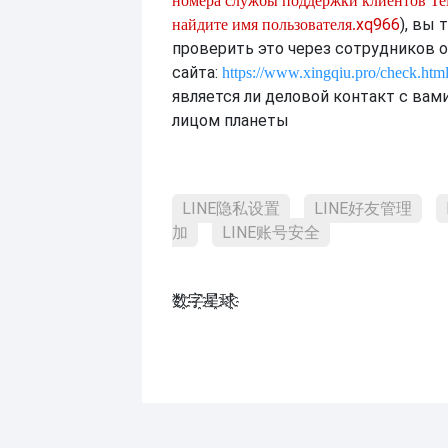
номера службы поддержки клиентов Tel
xq966
), вы
найдите имя пользователя.
проверить это через сотрудников 
сайта:
https://www.xingqiu.pro/check.htm
является ли деловой контакт с ва
лицом планеты
LINE隐私设置
LINE好友管理
加
LINE账号安全
数҈字҈星҈球҈͏