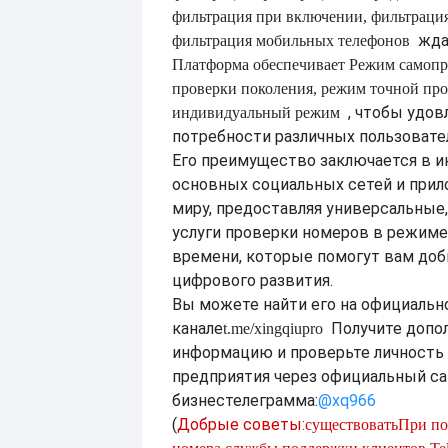
фильтрация при включении, фильтраци
жда
фильтрация мобильных телефонов
Платформа обеспечивает
Режим самопр
проверки поколения, режим точной про
, чтобы удо
индивидуальный режим
потребности различных пользовате
Его преимущество заключается в и
основных социальных сетей и прил
миру, предоставляя универсальны
услуги проверки номеров в режиме
времени, которые помогут вам доб
цифрового развития.
Вы можете найти его на официальн
канале
Получите допо
t.me/xingqiupro
информацию и проверьте личность
предприятия через официальный са
бизнес
телеграмма:
@xq966
(
Добрые советы:
существовать
При по