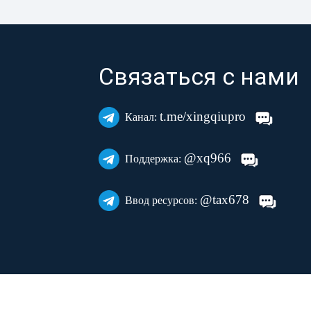
Связаться с нами
t.me/xingqiupro
Канал:
@xq966
Поддержка:
@tax678
Ввод ресурсов: