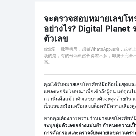
จะตรวจสอบหมายเลขโทรศ
อย่างไร? Digital Planet
ตัวเลข
你拿到一批手机号，想做WhatsApp加粉，或
烦的是，有的号码虽然长得差不多，却属于完全
高。
คุณได้รับหมายเลขโทรศัพท์มือถือเป็นชุดแ
แพลตฟอร์มโฆษณาเพื่อเข้าถึงผู้คน แต่คุณไม่
กว่านั้นคือแม้ว่าตัวเลขบางตัวจะดูคล้ายกัน แต
เป็นเลขเสมือนหรือเลขบล็อคที่มีความเสี่ยงสูง
หากคุณต้องการทราบว่าหมายเลขโทรศัพท์มือ
ระบุกลุ่มตัวเลขอย่างแม่นยำ กำหนดความเป็
การคัดกรองและตรวจจับหมายเลขดาวเคราะห์