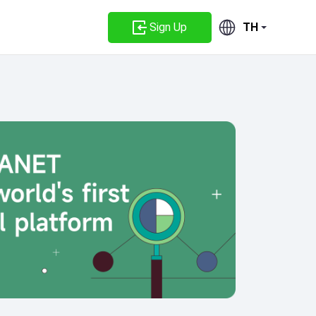
Sign Up
TH