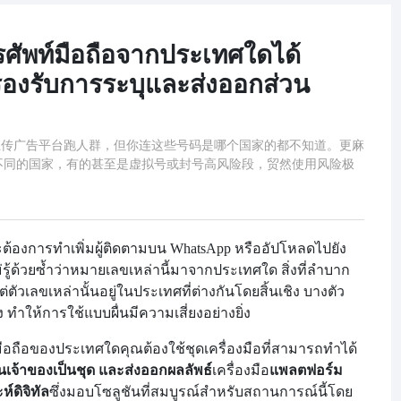
ัพท์มือถือจากประเทศใดได้
 รองรับการระบุและส่งออกส่วน
者上传广告平台跑人群，但你连这些号码是哪个国家的都不知道。更麻
不同的国家，有的甚至是虚拟号或封号高风险段，贸然使用风险极
ละต้องการทำ
เพิ่มผู้ติดตามบน WhatsApp หรืออัปโหลดไปยัง
รู้ด้วยซ้ำว่าหมายเลขเหล่านี้มาจากประเทศใด สิ่งที่ลำบาก
่ตัวเลขเหล่านั้นอยู่ในประเทศที่ต่างกันโดยสิ้นเชิง บางตัว
 ทำให้การใช้แบบผื่นมีความเสี่ยงอย่างยิ่ง
ถือของประเทศใดคุณต้องใช้ชุดเครื่องมือที่สามารถทำได้
นเจ้าของเป็นชุด และส่งออกผลลัพธ์
เครื่องมือ
แพลตฟอร์ม
ดิจิทัล
ซึ่งมอบโซลูชันที่สมบูรณ์สำหรับสถานการณ์นี้โดย