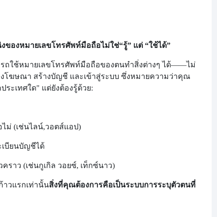
งของหมายเลขโทรศัพท์มือถือไม่ใช่
“รู้” แต่ “ใช้ได้”
รถใช้หมายเลขโทรศัพท์มือถือของตนทำสิ่งต่างๆ ได้
——ไม่
าม ลงโฆษณา สร้างบัญชี และเข้าสู่ระบบ ซึ่งหมายความว่าคุณ
ประเทศใด" แต่ยังต้องรู้ด้วย:
ไม่ (เช่น
ไลน์,วอตส์แอป)
เบียนบัญชีได้
วคราว (เช่น
กูเกิล วอยซ์, เท็กซ์นาว)
ก้าวแรกเท่านั้น
สิ่งที่คุณต้องการคือ
เป็นระบบการระบุตัวตนที่