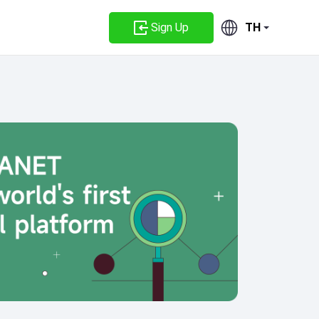
Sign Up
TH