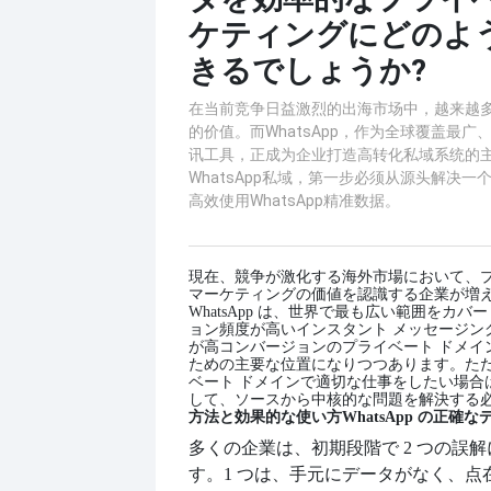
ケティングにどのよ
きるでしょうか?
在当前竞争日益激烈的出海市场中，越来越
的价值。而WhatsApp，作为全球覆盖最
讯工具，正成为企业打造高转化私域系统的
WhatsApp私域，第一步必须从源头解决
高效使用WhatsApp精准数据。
現在、競争が激化する海外市場において、
マーケティングの価値を認識する企業が増
WhatsApp は、世界で最も広い範囲をカ
ョン頻度が高いインスタント メッセージン
が高コンバージョンのプライベート ドメイ
ための主要な位置になりつつあります。ただし、
ベート ドメインで適切な仕事をしたい場合
して、ソースから中核的な問題を解決する
方法と効果的な使い方
WhatsApp の正確
多くの企業は、初期段階で 2 つの誤
す。1 つは、手元にデータがなく、点