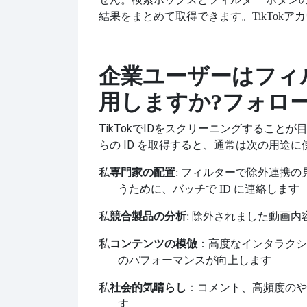
結果を​​まとめて取得できます。
TikTok
企業ユーザーはフィ
用しますか?
フォロー
TikTokでIDをスクリーニングするこ
らの ID を取得すると、通常は次の用途
私
専門家の配置
: フィルターで除外
連携の
うために、バッチで ID に連絡します
私
競合製品の分析
: 除外されました
動画内
私
コンテンツの模倣
：高度なインタラクシ
のパフォーマンスが向上します
私
社会的気晴らし
：コメント、高頻度のや
す