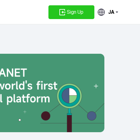
Sign Up
JA