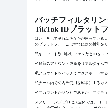
バッチフィルタリン
TikTok IDプラッ
はい、そしてそれはあなたが思っているよりもは
のプラットフォームはすでに次の機能をサ
私
キーワード別
+地域+ファン数とIDを
私
最新のアカウント更新をリアルタイムで
私
アカウントをバッチでエクスポートする
私
チーム内での内部使用を容易にするカス
私
アカウントがゾンビであるか、アクティ
スクリーニング プロセス全体では、コー
せん。検索ボックスとフィルター ボタン