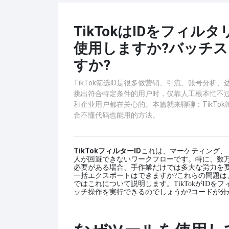
TikTokはIDをフィ
使用しますか?バッチ
すか?
TikTok筛选ID是很多做营销、引流、账号分
挑出符合特定条件的用户时，仅靠人工根本忙不
和企业用户都在关心的。本篇就来聊聊：TikTo
合不懂代码也能用的方法。
TikTokフィルターID
これは、マーケティング、
人が回避できないワークフローです。特に、数
必要がある場合、手作業だけでは多大な労力を
一括エクスポートはできますか?これらの問題
ではこれについて説明します。
TikTokがI
ッチ操作を実行できるのでしょうか?コードが分