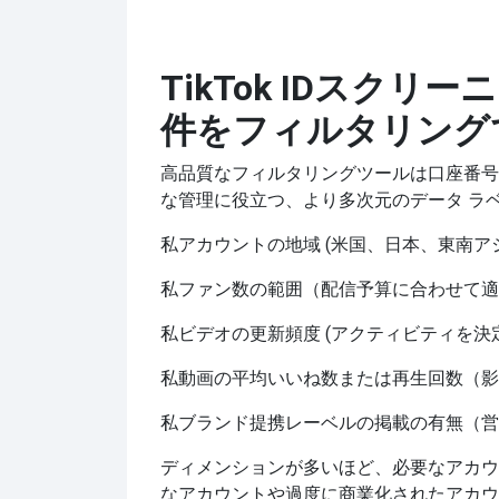
TikTok IDスク
件をフィルタリング
高品質なフィルタリングツールは口座番号
な管理に役立つ、より多次元のデータ ラ
私
アカウントの地域 (米国、日本、東南ア
私
ファン数の範囲（配信予算に合わせて適
私
ビデオの更新頻度 (アクティビティを決
私
動画の平均いいね数または再生回数（影
私
ブランド提携レーベルの掲載の有無（営
ディメンションが多いほど、必要なアカウ
なアカウントや過度に商業化されたアカウ