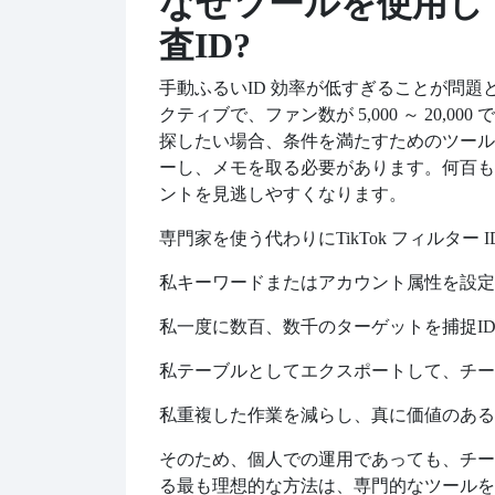
なぜツールを使用し
査ID?
手動ふるい
ID 効率が低すぎることが問題
クティブで、ファン数が 5,000 ～ 20,
探したい場合、条件を満たすためのツールが
ーし、メモを取る必要があります。何百も
ントを見逃しやすくなります。
専門家を使う代わりに
TikTok フィル
私
キーワードまたはアカウント属性を設定
私
一度に数百、数千のターゲットを捕捉
I
私
テーブルとしてエクスポートして、チー
私
重複した作業を減らし、真に価値のある
そのため、個人での運用であっても、チー
る最も理想的な方法は、専門的なツールを