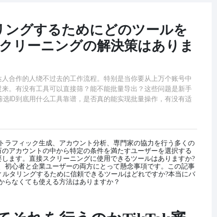
ルタリングするためにどのツールを
スクリーニングの解決策はありま
析、达人合作的人绕不过去的工作流程。特别是当你要从上万个账号中
过来。有没有工具可以直接筛？能不能批量导出？这些问题是新手
k筛选ID到底用什么工具靠谱，是否真的能实现批量操作，有没有适
トラフィック生成、アカウント分析、専門家の協力を行う多くの
万のアカウントの中から特定の条件を満たすユーザーを選択する
要します。直接スクリーニングに使用できるツールはありますか?
は、初心者と企業ユーザーの両方にとって懸念事項です。この記事
Dをフィルタリングするために信頼できるツールはどれですか?本当にバ
からなくても使える方法はありますか？