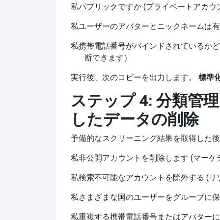
私
パブリックですか (プライベートアカウ
私
ユーザーのアバターとニックネームは有
私
携帯電話番号がバインドされているかど
断できます）
実行後、次のコピーを出力します。
標準
ステップ 4: 分類
したデータの削除
予備的なスクリーニング結果を取得した後
私
非公開アカウントを削除します (マー
私
検索不可能なアカウントを除外する (リ
私
さまざまな国のユーザーをグループに保
私
重複する携帯電話番号またはアバターにマ