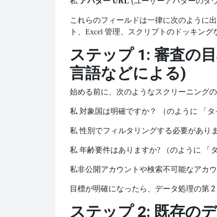
私
(ユーザーアバターのダ
アバター
URL
これらのフィールドは一律に次のように出
ト、Excel 管理、スクリプトのドッキン
ステップ 1: 審査の
言語などによる)
始める前に、次のようなスクリーニングの
私
対象国は明確ですか？ （のように
「タ
私
性別でフィルタリングする必要がありま
私
年齢要件はありますか? （のように
「
私
非公開アカウントや検索不可能なアカウ
目標が明確になったら、データ処理の第 2
ステップ 2: 既存