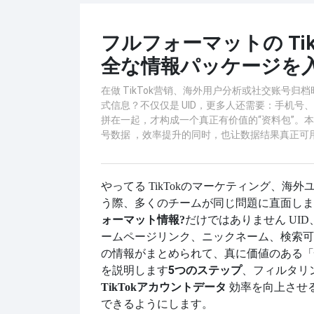
フルフォーマットの Tik
全な情報パッケージを入
在做 TikTok营销、海外用户分析或社交账号归档
式信息？不仅仅是 UID，更多人还需要：手机号
拼在一起，才构成一个真正有价值的“资料包”。本篇
号数据 ，效率提升的同时，也让数据结果真正可
やってる
TikTokのマーケティング、
う際、多くのチームが同じ問題に直面しま
ォーマット情報?
だけではありません
UI
ームページリンク、ニックネーム、検索可
の情報がまとめられて、真に価値のある「
を説明します
5つのステップ
、フィルタリ
効率を向上させ
TikTokアカウントデータ
できるようにします。