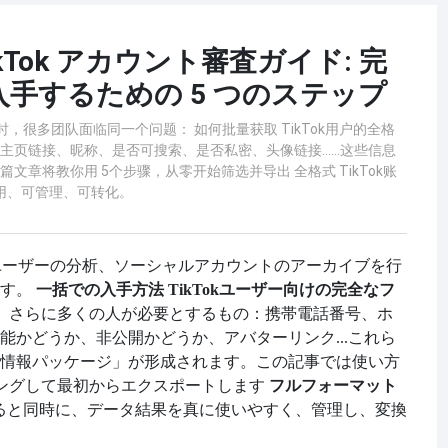
Tok アカウント審査ガイド: 完
手するための 5 つのステップ
时，很多团队面临同一个问题： 如何批量获取 TikTok用户的全格
、主页链接、昵称、是否可搜索、是否私密、头像链接……这些信息
文章将教你用 5个步骤，从零开始筛选并导出 全格式 TikTok账
用、可管理、可转化。
海外ユーザーの分析、ソーシャルアカウントのアーカイブを行
す。
一括での入手方法
TikTokユーザー向けの完全なフ
D、さらに多くの人が必要とするもの：携帯電話番号、ホ
能かどうか、非公開かどうか、アバターリンク...これら
この記事では使い方
情報パッケージ」が形成されます。
ングして最初からエクスポートします
フルフォーマット
ると同時に、データ結果を真に使いやすく、管理し、変換