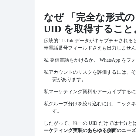
なぜ
「完全な形式の
UID を取得するこ
伝統的
TikTok データがキャプチャされ
帯電話番号フィールドさえも出力しません
私
発信電話をかけるか、
WhatsApp
私
アカウントのリスクを評価するには、そ
要があります。
私
マーケティング資料をアーカイブするに
私
グループ分けを絞り込むには、ニックネ
す。
したがって、唯一の
UID だけでは十分
ーケティング実装のあらゆる側面のニーズ