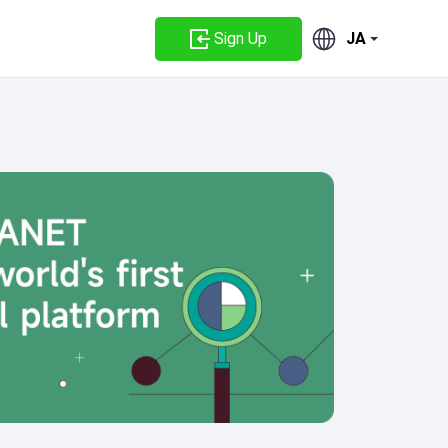
Sign Up
JA