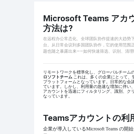
Microsoft Team
方法は?
在远程办公常态化、全球团队协作提速的大趋势下，Mi
台。从日常会议到多国团队协作，它的使用范围
题也随之暴露出来——如何快速筛选、识别、清理Mic
リモートワークを標準化し、グローバルチーム
ロソフトチーム
これは、多くの企業にとって、
プラットフォームとなっています。日常的な会
ています。しかし、利用量の急速な増加に伴い
アカウントを迅速にフィルタリング、識別、ク
なっています。
Teamsアカウントの
企業が導入している
Microsoft Te