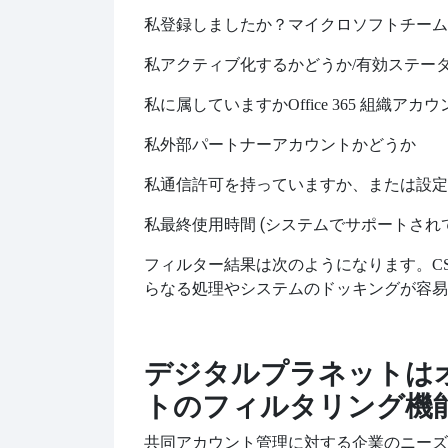
私
登録しましたか？
マイクロソフトチーム
私
アクティブ化するかどうか
/有効ステー
私
に属していますか
Office 365 組織アカ
私
外部パートナーアカウントかどうか
私
通信許可を持っていますか、または設定
私
最終使用時間 (システムでサポートされ
フィルター結果は次のようになります。
C
らなる処理やシステムのドッキングが容易
デジタルプラネットは
トのフィルタリング機
共同アカウント管理に対する企業のニーズ