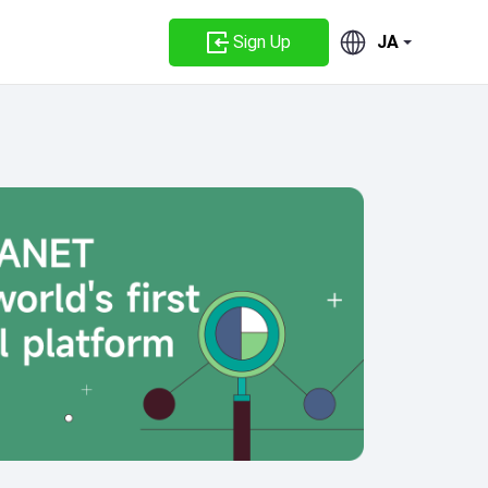
Sign Up
JA