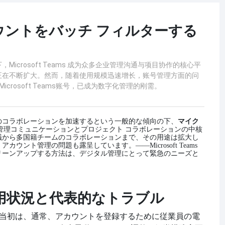
s アカウントをバッチ フィルターする
crosoft Teams 成为众多企业管理沟通与项目协作的核心平
正在不断扩大。然而，随着使用规模迅速增长，账号管理方面的问
rosoft Teams账号，已成为数字化管理的刚需。
のコラボレーションを加速するという一般的な傾向の下、
マイク
管理コミュニケーションとプロジェクト コラボレーションの中核
議から多国籍チームのコラボレーションまで、その用途は拡大し
、アカウント管理の問題も露呈しています。
——Microsoft Teams
リーンアップする方法は、デジタル管理にとって緊急のニーズと
利用状況と代表的なトラブル
ams の開始当初は、通常、アカウントを登録するために従業員の電