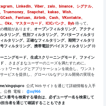
Instagram、LinkedIn、Viber、zalo、binance、シグナル、
t、Truemoney、Snapchat、kakao、Wish、
GCash、Fantuan、Airbnb、Cash、VKontakte、
DHL、Okx、マスターカード、ICICバンク、Byb
待って。
の機能があります。
オープンフィルタリング、アクティ
ルタリング、性別フィルタリング、アバターフィルタリ
ィルタリング、正確なフィルタリング、期間フィルタリ
号フィルタリング、携帯電話デバイスフィルタリング
待
ーニングモード、生成スクリーニングモード、ファイン
ド
、さまざまなユーザーのニーズを満たすために。
ネットワーキングとアプリケーションを統合し、ワンスト
サービスを提供し、グローバルなデジタル開発の実現を
me/xingqiupro
公式 Web サイトを通じて詳細情報を入手
@xq9
6
6
。公務
電報：
ー サービス番号を検索する場合は、必ずユーザー名を検索して
トの担当者を通じて確認することもできま