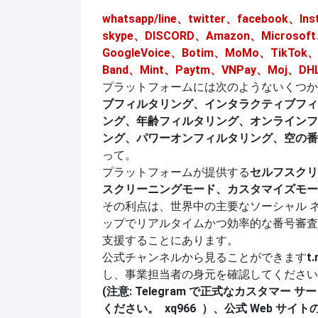
whatsapp/line、twitter、facebook、
skype、DISCORD、Amazon、Microsof
GoogleVoice、Botim、MoMo、TikTok、
Band、Mint、Paytm、VNPay、Moj、
プラットフォームには次のようないくつか
ブフィルタリング、インタラクティブフィ
ング、年齢フィルタリング、オンラインフ
ング、パワーオンフィルタリング、空の番
って。
プラットフォームが提供する
セルフスクリ
スクリーニングモード、カスタマイズモー
その利点は、世界中の主要なソーシャル 
ップでリアルタイムかつ効率的な番号審査
支援することにあります。
公式チャンネルから見ることができます
t.
し、事業担当者の身元を確認してください
(注意: Telegram で正式なカスタマ
ください。
xq966
）、公式 Web サイ