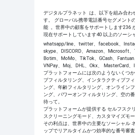
デジタルプラネット
は、以下を組み合わ
す。
グローバル携帯電話番号セグメント
。世界中の顧客をサポートします
236
能
現在サポートしています
40 以上のソー
whatsapp/line、twitter、facebook、In
skype、DISCORD、Amazon、Microsoft、T
Botim、MoMo、TikTok、GCash、Fantuan
VNPay、Moj、DHL、Okx、 MasterCard、I
プラットフォームには次のようないくつか
ブフィルタリング、インタラクティブフィ
ング、年齢フィルタリング、オンラインフ
ング、パワーオンフィルタリング、空の番
待って。
プラットフォームが提供する
セルフスク
スクリーニングモード、カスタマイズモー
その利点は、世界中の主要なソーシャル 
ップでリアルタイムかつ効率的な番号審査