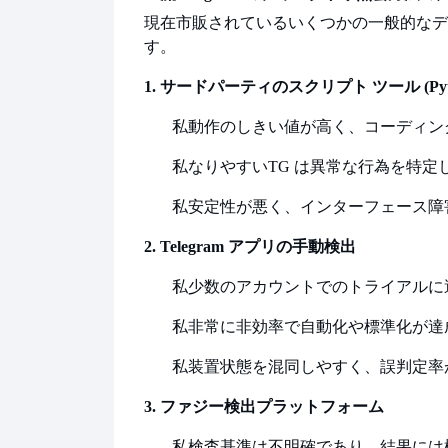
現在市販されているいくつかの一般的なデ
す。
1. サードパーティのスクリプト ツール (P
私
動作のしきい値が高く、コーディン
私
なりやすい
TG は異常な行為を特
私
安定性が悪く、インターフェース障
2. Telegram アプリの手動検出
私
少数のアカウントでのトライアルに
私
非常に非効率で自動化や標準化が達
私
装置状態を混同しやすく、誤判定率
3. ファジー検出プラットフォーム
私
検査基準は不明確であり、結果には