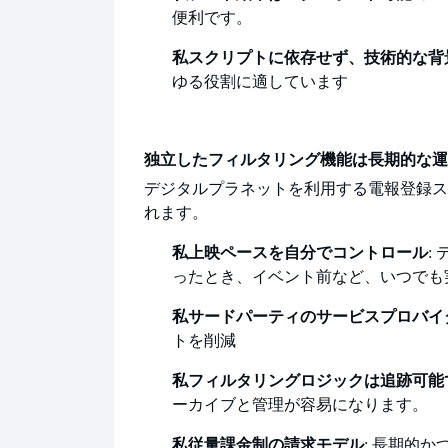
便利です。
私
スクリプトに依存せず、技術的な背
ゆる役割に適しています
独立したフィルタリング機能は長期的な運
デジタルプラネットを利用する
電報登録ス
れます。
私
上映ペースを自分でコントロール
:
ったとき、イベント前など、いつでも
私
サードパーティのサービスプロバイ
トを削減
私
フィルタリングロジックは追跡可能
ーカイブと管理が容易になります。
私
従量課金制の請求モデル
: 長期的