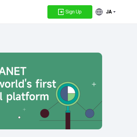
Sign Up
JA