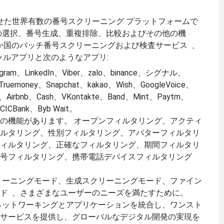
せた世界有数の番号スクリーニング プラットフォームで
の選択、番号生成、重複排除、比較およびその他の機
 か国のバッチ番号
、
スクリーニングおよび検査サービス
シャルアプリと次のようなアプリ:
stagram、LinkedIn、Viber、zalo、binance、シグナル、
ruemoney、Snapchat、kakao、Wish、GoogleVoice、
、Airbnb、Cash、VKontakte、Band、Mint、Paytm、
CICBank、Byb Wait。
の機能があります。
オープンフィルタリング、アクティ
ルタリング、性別フィルタリング、アバターフィルタリ
ィルタリング、正確なフィルタリング、期間フィルタリ
号フィルタリング、携帯電話デバイスフィルタリング
リーニングモード、生成スクリーニングモード、ファイン
、さまざまなユーザーのニーズを満たすために。
ド
ネットワーキングとアプリケーションを統合し、ワンスト
サービスを提供し、グローバルなデジタル開発の実現を