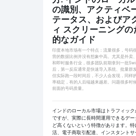
の識別、アクティベー
テータス、およびア
ィ スクリーニングの
的なガイド
​印度本地市场有一个特点：流量很多，号码
营的数据比例并没有想象中高。尤其是外卖
和即时服务行业，很多团队前期拿到一批Swi
后，第一反应通常是快速导入系统、批量群
但实际跑一段时间后，不少人会发现，同样
率稳定，有的人后端越来越差。问题很多时
前面的号码质量。
インドのローカル市場はトラフィック
ですが、実際に長時間運用できるデー
ど高くないという特徴があります。特
活、電子商取引配達、インスタントサ