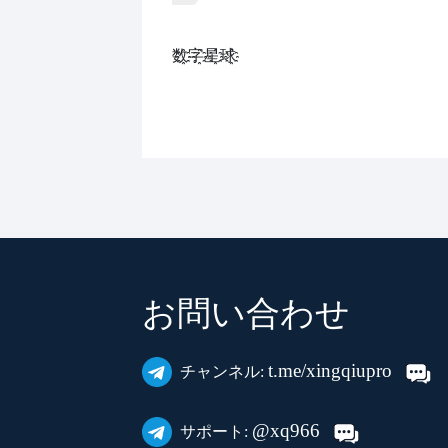
数҈字҈星҈球҈͏
お問い合わせ
t.me/xingqiupro
チャンネル:
@xq966
サポート: