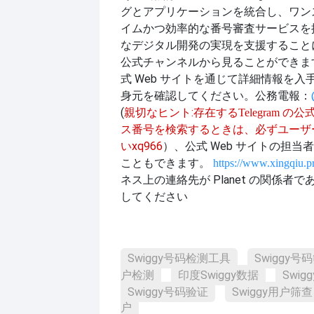
グとアプリケーションを統合し、ワン
イムかつ効率的な番号審査サービスを
なデジタル開発の実現を支援すること
公式チャンネルから見ることができま
式 Web サイトを通じて詳細情報を
身元を確認してください。公務
電報：
(
親切なヒント:
存在する
Telegram 
ス番号を検索するときは、必ずユーザ
xq966
）、公式 Web サイトの担当
い
こともできます。
https://www.xingqiu.p
ネス上の連絡先が Planet の関係者
してください
Swiggy号码检测工具
Swiggy号
户检测
印度Swiggy数据
Swi
Swiggy号码验证
Swiggy用户筛查
户