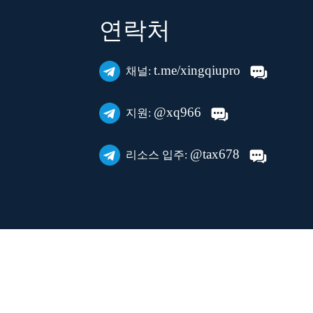
연락처
t.me/xingqiupro
채널:
@xq966
지원:
@tax678
리소스 입주: