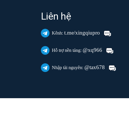
Liên hệ
t.me/xingqiupro
Kênh:
@xq966
Hỗ trợ nền tảng:
@tax678
Nhập tài nguyên: