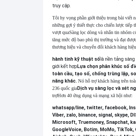
truy cập.
Tôi hy vọng phần giới thiệu trong bài viết n
những gợi ý thiết thực cho chiến lược tiếp 
vượt qua
Sàng lọc dòng và nhắn tin nhóm c
tăng mức độ bao phủ thị trường và đạt đượ
thương hiệu và chuyển đổi khách hàng hiệu
hành tinh kỹ thuật số
là nền tảng sàng
giới kết hợp
Lựa chọn phân khúc số đi
toàn cầu, tạo số, chống trùng lặp, s
năng khác
. Nó hỗ trợ khách hàng trên toà
Dịch vụ sàng lọc và xét n
236 quốc gia
trợ
Hơn 40 ứng dụng và mạng xã hội như:
whatsapp/line, twitter, facebook, In
Viber, zalo, binance, signal, skype,
Microsoft, Truemoney, Snapchat, ka
GoogleVoice, Botim, MoMo, TikTok, 