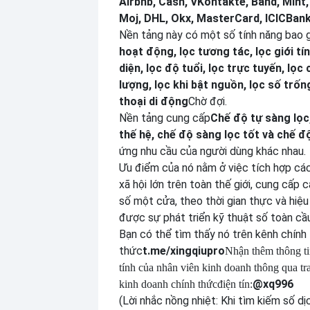
Airbnb, Cash, VKontakte, Band, Mint
Moj, DHL, Okx, MasterCard, ICICBank
Nền tảng này có một số tính năng bao
hoạt động, lọc tương tác, lọc giới tín
diện, lọc độ tuổi, lọc trực tuyến, lọc 
lượng, lọc khi bật nguồn, lọc số trống
thoại di động
Chờ đợi.
Nền tảng cung cấp
Chế độ tự sàng lọc
thế hệ, chế độ sàng lọc tốt và chế đ
ứng nhu cầu của người dùng khác nhau.
Ưu điểm của nó nằm ở việc tích hợp cá
xã hội lớn trên toàn thế giới, cung cấp 
số một cửa, theo thời gian thực và hiệu
được sự phát triển kỹ thuật số toàn cầu
Bạn có thể tìm thấy nó trên kênh chính
thức
t.me/xingqiupro
Nhận thêm thông ti
tính của nhân viên kinh doanh thông qua tr
@xq996
kinh doanh chính thức
điện tín:
(Lời nhắc nồng nhiệt: Khi tìm kiếm số d