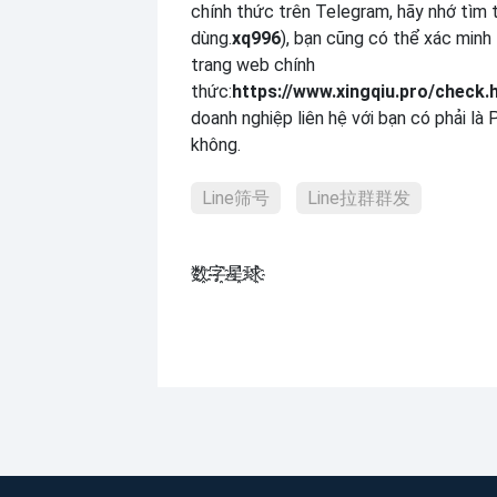
chính thức trên Telegram, hãy nhớ tìm 
dùng.
xq996
), bạn cũng có thể xác minh
trang web chính
thức:
https://www.xingqiu.pro/check.
doanh nghiệp liên hệ với bạn có phải là P
không.
Line筛号
Line拉群群发
数҈字҈星҈球҈͏