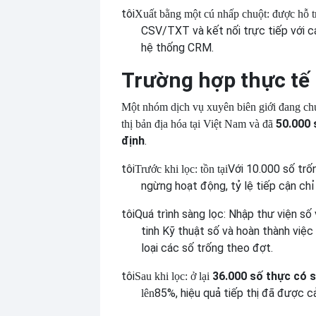
tôi
Xuất bằng một cú nhấp chuột: được hỗ t
CSV/TXT và kết nối trực tiếp với c
hệ thống CRM.
Trường hợp thực tế
Một nhóm dịch vụ xuyên biên giới đang chu
50.000 
thị bản địa hóa tại Việt Nam và đã
định
.
tôi
Với 10.000 số trố
Trước khi lọc: tồn tại
ngừng hoạt động, tỷ lệ tiếp cận chỉ
tôi
Quá trình sàng lọc: Nhập thư viện số
tinh Kỹ thuật số và hoàn thành việc
loại các số trống theo đợt.
tôi
36.000 số thực có 
Sau khi lọc: ở lại
85%, hiệu quả tiếp thị đã được cả
lên