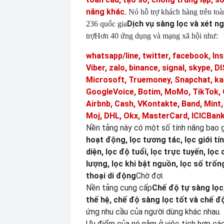
năng khác
. Nó hỗ trợ khách hàng trên toà
Dịch vụ sàng lọc và xét n
236 quốc gia
trợ
Hơn 40 ứng dụng và mạng xã hội như:
whatsapp/line, twitter, facebook, In
Viber, zalo, binance, signal, skype,
Microsoft, Truemoney, Snapchat, ka
GoogleVoice, Botim, MoMo, TikTok, 
Airbnb, Cash, VKontakte, Band, Mint
Moj, DHL, Okx, MasterCard, ICICBank
Nền tảng này có một số tính năng bao
hoạt động, lọc tương tác, lọc giới tín
diện, lọc độ tuổi, lọc trực tuyến, lọc 
lượng, lọc khi bật nguồn, lọc số trống
thoại di động
Chờ đợi.
Nền tảng cung cấp
Chế độ tự sàng lọc
thế hệ, chế độ sàng lọc tốt và chế đ
ứng nhu cầu của người dùng khác nhau.
Ưu điểm của nó nằm ở việc tích hợp cá