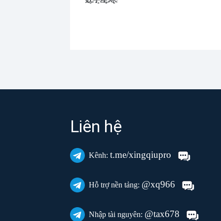
Liên hệ
t.me/xingqiupro
Kênh:
@xq966
Hỗ trợ nền tảng:
@tax678
Nhập tài nguyên: