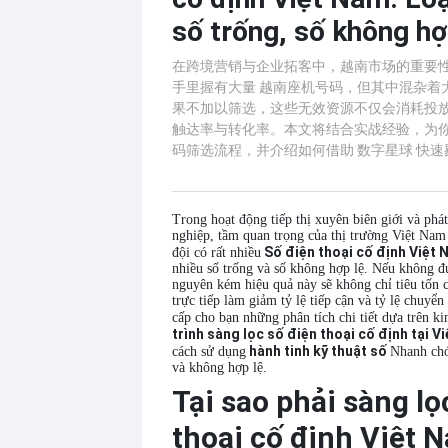
số trống, số không hợ
在跨境营销与企业拓客中，越南市场的重要
手里握有大量 越南座机号码，但其中混杂着
果不加以筛选，这些无效资源不仅会消耗投
触达率与转化率。本文将结合实战经验，为你
码筛选流程，并介绍如何借助 数字星球 快
Trong hoạt động tiếp thị xuyên biên giới và phá
nghiệp, tầm quan trọng của thị trường Việt Nam 
Số điện thoại cố định Việt
đội có rất nhiều
nhiều số trống và số không hợp lệ. Nếu không đ
nguyên kém hiệu quả này sẽ không chỉ tiêu tốn 
trực tiếp làm giảm tỷ lệ tiếp cận và tỷ lệ chuyển
cấp cho bạn những phân tích chi tiết dựa trên ki
trình sàng lọc số điện thoại cố định tại V
hành tinh kỹ thuật số
cách sử dụng
Nhanh chó
và không hợp lệ.
Tại sao phải sàng lọ
thoại cố định Việt 