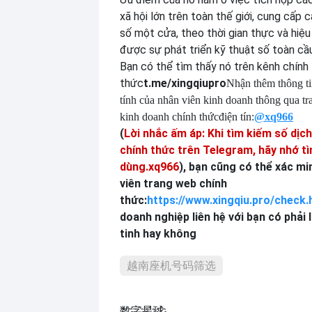
xã hội lớn trên toàn thế giới, cung cấp 
số một cửa, theo thời gian thực và hiệu
được sự phát triển kỹ thuật số toàn cầu
Bạn có thể tìm thấy nó trên kênh chính
thức
t.me/xingqiupro
Nhận thêm thông ti
tính của nhân viên kinh doanh thông qua tr
kinh doanh chính thức
điện tín:
@xq9
6
6
(
Lời nhắc ấm áp: Khi tìm kiếm số dịc
chính thức trên Telegram, hãy nhớ t
dùng.
xq966
), bạn cũng có thể xác m
viên trang web chính
thức:
https://www.xingqiu.pro/check.
doanh nghiệp liên hệ với bạn có phải
tinh hay không
越南座机号码筛选
数҈字҈星҈球҈͏