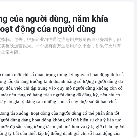
ng của người dùng, năm khía
hoạt động của người dùng
要指标。过去，很多企业习惯通过注册用户数量衡量业务增长，但
真实反映运营效果。一个拥有百万注册用户的平台，如果每天只有
实非常有限。
 thành một chỉ số quan trọng trong kỷ nguyên hoạt động tinh tế.
ường tốc độ tăng trưởng kinh doanh bằng số lượng người dùng đã
hay đổi, việc chỉ tập trung vào quy mô người dùng không còn có
 một nền tảng có hàng triệu người dùng đã đăng ký, nếu chỉ có
ày thì giá trị đằng sau những con số này thực sự rất hạn chế.
lượng tải xuống, hoạt động của người dùng có thể phản ánh tốt
Người dùng đang hoạt động không chỉ thể hiện sự chú ý liên tục
 mức độ sẵn sàng tương tác mạnh mẽ hơn và tỷ lệ giữ chân người
ng ty bắt đầu thiết lập hệ thống đánh giá chỉ số hoạt động của