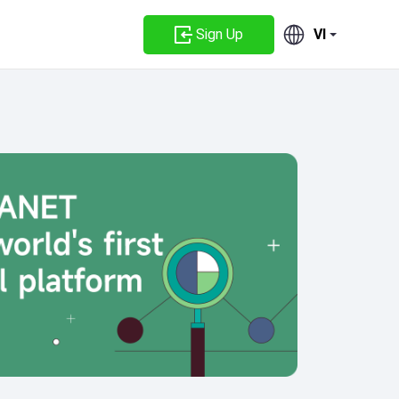
Sign Up
VI