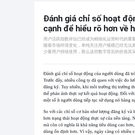
Đánh giá chỉ số hoạt độ
cạnh để hiểu rõ hơn về 
用户活跃指数评估已经成为精细化运营时代的重
随着市场环境变化，单纯关注用户规模已经无法
少量用户持续使用，那么这些数字背后的价值其
Đánh giá chỉ số hoạt động của người dùng đã trở
Trước đây, nhiều công ty đã quen với việc đo l
đăng ký. Tuy nhiên, khi môi trường thị trường t
thể phản ánh thực sự kết quả hoạt động. Đối với
một số ít người dùng tiếp tục sử dụng nó hàng ng
So với các chỉ số cơ bản như lượng đăng ký và 
hơn trạng thái hoạt động thực sự của nền tảng. 
mà còn có nghĩa là khả năng tiêu dùng cao hơn,
dùng ổn định hơn. Vì vậy, ngày càng có nhiều cô