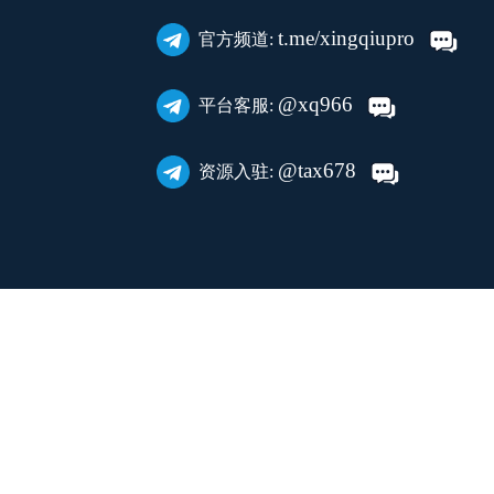
t.me/xingqiupro
官方频道:
@xq966
平台客服:
@tax678
资源入驻: