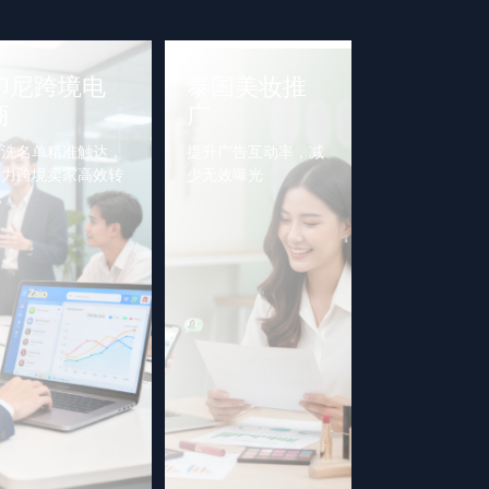
印尼跨境电
泰国美妆推
商
广
清洗名单精准触达，
提升广告互动率，减
助力跨境卖家高效转
少无效曝光
化