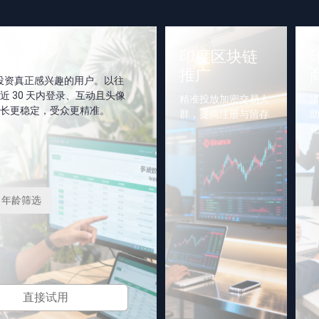
印度区块链
推广
对投资真正感兴趣的用户。以往
 30 天内登录、互动且头像
精准投放加密交易人
长更稳定，受众更精准。
群，提高注册与留存
年龄筛选
直接试用