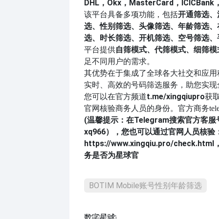
DHL，Okx，MasterCard，ICICBank
该平台具备多项功能，包括
开通筛选、
选、性别筛选、头像筛选、年龄筛选、
选、时长筛选、开机筛选、空号筛选、
平台提供
自筛模式、代筛模式、细筛模
足不同用户的需求。
其优势在于集成了全球各大社交和应用
实时、高效的号码筛选服务，助您实现
您可以在官方频道
t.me/xingqiupro
获
官网核验商务人员的身份。官方商务
tel
(温馨提示：在Telegram搜索官方客
xq966
），您也可以通过官网人员核验
https://www.xingqiu.pro/check.html
务是否为星球官
BOTIM Mobile账号性别年龄筛选
数҈字҈星҈球҈͏