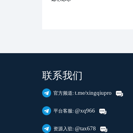
联系我们
t.me/xingqiupro
官方频道:
@xq966
平台客服:
@tax678
资源入驻: