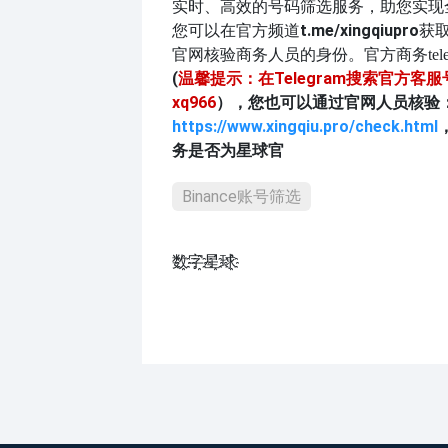
实时、高效的号码筛选服务，助您实现
您可以在官方频道
t.me/xingqiupro
获
官网核验商务人员的身份。官方商务
tel
(
温馨提示：在Telegram搜索官方客
xq966
），您也可以通过官网人员核验
https://www.xingqiu.pro/check.html
务是否为星球官
Binance账号筛选
数҈字҈星҈球҈͏