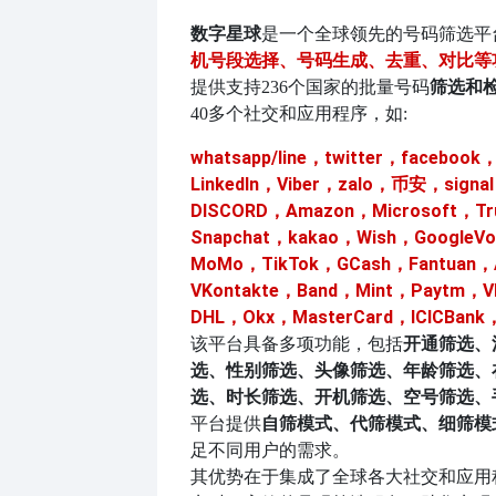
数字星球
是一个全球领先的号码筛选平
机号段选择、号码生成、去重、对比等
筛选和
提供支持
236个国家的批量号码
40多个社交和应用程序，如:
whatsapp/line，twitter，facebook
LinkedIn，Viber，zalo，币安，signa
DISCORD，Amazon，Microsoft，T
Snapchat，kakao，Wish，GoogleV
MoMo，TikTok，GCash，Fantuan，
VKontakte，Band，Mint，Paytm，
DHL，Okx，MasterCard，ICICBank
该平台具备多项功能，包括
开通筛选、
选、性别筛选、头像筛选、年龄筛选、
选、时长筛选、开机筛选、空号筛选、
平台提供
自筛模式、代筛模式、细筛模
足不同用户的需求。
其优势在于集成了全球各大社交和应用