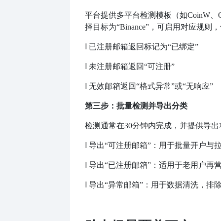
平台提供多平台检测模板（如
CoinW
择目标为“Binance”，可启用对应规则
l
已注册邮箱返回标记为
“已绑定”
l
未注册邮箱返回
“可注册”
l
无效邮箱返回
“格式异常”或“无响应”
第三步：批量检测并导出分类
检测通常在
30分钟内完成，并提供导出
l
导出
“可注册邮箱”：用于批量开户与
l
导出
“已注册邮箱”：适用于老用户再
l
导出
“异常邮箱”：用于数据清洗，排