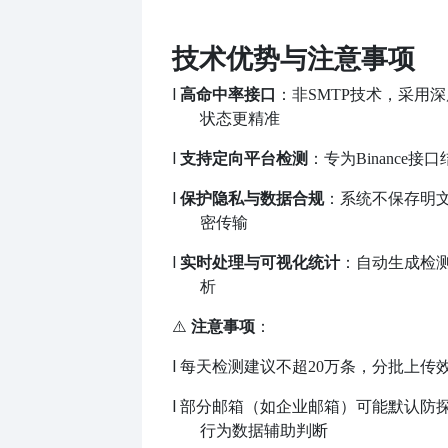
技术优势与注意事项
l
高命中率接口
：非
SMTP技术，采用
状态更精准
l
支持定向平台检测
：专为
Binance
l
保护隐私与数据合规
：系统不保存明
密传输
l
实时处理与可视化统计
：自动生成检
析
⚠️
注意事项
：
l
每天检测建议不超
20万条，分批上传
l
部分邮箱（如企业邮箱）可能默认防
行为数据辅助判断