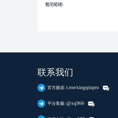
数҈字҈星҈球҈͏
联系我们
t.me/xingqiupro
官方频道:
@xq966
平台客服: