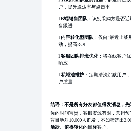
户，提升送达率与点击率
l
B端销售团队
：识别采购方是否近
售跟进
l
内容转化型团队
：仅向
“最近上线
动，提高ROI
l
客服团队排班优化
：将在线客户优
响应
l
私域池维护
：定期清洗沉默用户，
户质量
结语：不是所有好友都值得发消息，先
你的时间宝贵，客服资源有限，营销预
盲目地对
10,000人群发，不如筛选出3,0
活跃
、
值得转化
的目标客户。