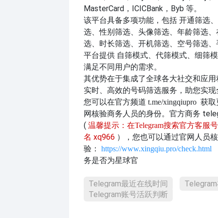
MasterCard，ICICBank，Byb 等。
该平台具备多项功能，包括
开通筛选、
选、性别筛选、头像筛选、年龄筛选、
选、时长筛选、开机筛选、空号筛选、
平台提供
自筛模式、代筛模式、细筛模
满足不同用户的需求。
其优势在于集成了全球各大社交和应用
实时、高效的号码筛选服务，助您实现
您可以在官方频道
获取
t.me/xingqiupro
网核验商务人员的身份。官方商务
tele
(
温馨提示：
在
Telegram搜索官方客
xq966
），您也可以通过官网人员核
名
验：
https://www.xingqiu.pro/check.html
务是否为星球官
Telegram最近在线时间
Teleg
Telegram账号活跃判断