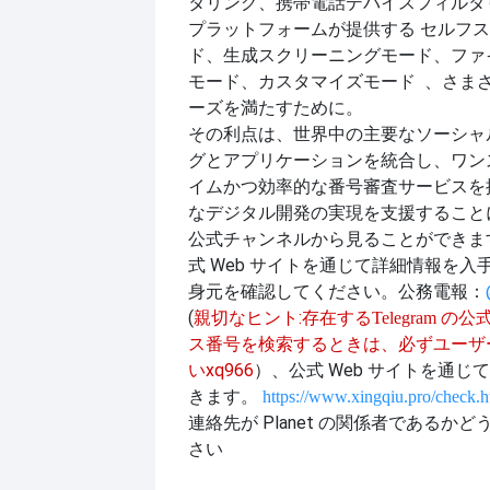
タリング、携帯電話デバイスフィルタ
プラットフォームが提供する
セルフス
ド、生成スクリーニングモード、ファ
、さま
モード、カスタマイズモード
ーズを満たすために。
その利点は、世界中の主要なソーシャ
グとアプリケーションを統合し、ワン
イムかつ効率的な番号審査サービスを
なデジタル開発の実現を支援すること
公式チャンネルから見ることができま
式 Web サイトを通じて詳細情報を
身元を確認してください。公務
電報：
(
親切なヒント:
存在する
Telegram 
ス番号を検索するときは、必ずユーザ
xq966
）、公式 Web サイトを通じ
い
きます。
https://www.xingqiu.pro/check.h
連絡先が Planet の関係者であるか
さい