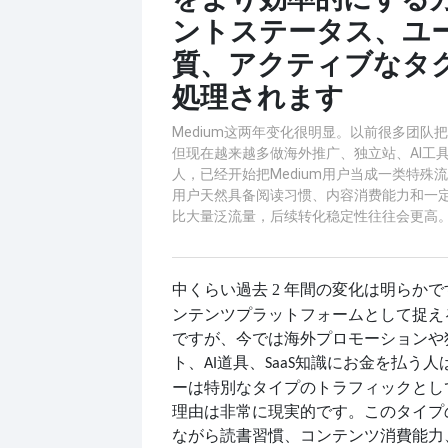
ントステータス、ユ
質、アクティブなタ
処理されます
Medium这两年变化很明显。以前很多团队
但现在越来越多做海外推广、独立站、AI工具
人，已经开始把Medium用户当成一类特殊
用户天然具备阅读习惯、内容消费能力和一
比大量泛流量，后续转化稳定性往往会更高
過去 2 年間の変化は明らか
中くらい
ンテンツプラットフォームとして捉え
ですが、今では海外プロモーションや
ト、
道具、
知識にお金を払う人
AI
SaaS
ーは特別なタイプのトラフィックとし
理由は非常に現実的です。このタイプ
ながら読書習慣、コンテンツ消費能力