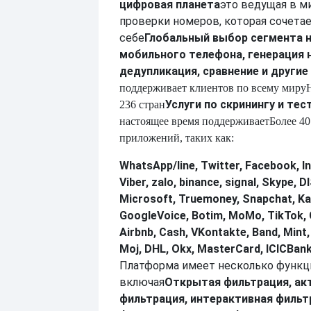
цифровая планета
это ведущая в м
проверки номеров, которая сочетае
себе
Глобальный выбор сегмента 
мобильного телефона, генерация 
дедупликация, сравнение и другие
поддерживает клиентов по всему миру
Услуги по скринингу и те
236 стран
настоящее время поддерживает
Более 40
приложений, таких как:
WhatsApp/line, Twitter, Facebook, I
Viber, zalo, binance, signal, Skype,
Microsoft, Truemoney, Snapchat, Ka
GoogleVoice, Botim, MoMo, TikTok, 
Airbnb, Cash, VKontakte, Band, Mint
Moj, DHL, Okx, MasterCard, ICICBank
Платформа имеет несколько функц
включая
Открытая фильтрация, ак
фильтрация, интерактивная фильт