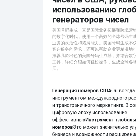
использованию гло
генераторов чисел
美国号码生成一直是国际业务拓展和跨境营
的数字化时代，使用一个高效的全球号码生
业务的灵活性和拓展能力。美国号码生成不
客户服务的需求，还可以帮助企业更精准地
推荐几款出色的美国号码生成器，并结合数
工具，详细介绍如何轻松操作，生成全球各
展。
Генерация номеров США
Он всегда
инструментом международного рас
и трансграничного маркетинга. В 
цифровую эпоху использование
эффективных
Инструмент глобаль
номеров
Это может значительно ул
бизнеса и возможности расширения