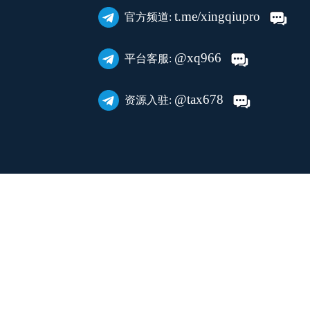
t.me/xingqiupro
官方频道:
@xq966
平台客服:
@tax678
资源入驻: