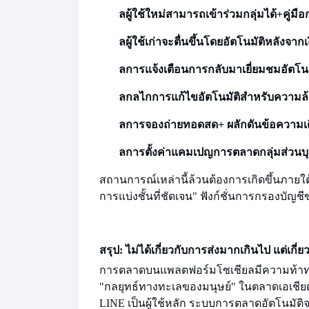
ล
ผู้ใช้ใหม่สามารถเข้าร่วมกลุ่มได้
+คู่มื
ล
ผู้ใช้เก่าจะตื่นขึ้นโดยอัตโนมัติหลังจาก
ล
การแจ้งเตือนการกลับมาเยี่ยมชมอัตโนมั
ล
กลไกการแก้ไขอัตโนมัติสำหรับความล
ล
การจองถ่ายทอดสด
+ ผลักดันข้อความเ
ล
การตั้งค่าแคมเปญการตลาดกลุ่มส่วนบ
สถานการณ์เหล่านี้ล้วนต้องการ
เกิดขึ้นภายใ
การแบ่งชั้นที่ชัดเจน" ฟังก์ชั่นการกรองบัญชีข
สรุป: ไม่ได้เกี่ยวกับการส่งมากเกินไป แต่เกี่
การตลาดบนแพลตฟอร์มโซเชียลมีความท้าทาย
"กลยุทธ์ทางทะเลของมนุษย์" ในตลาดเอเชียตะว
LINE เป็นผู้ใช้หลัก ระบบการตลาดอัตโนมัติ