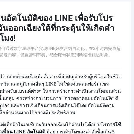
นอัตโนมัติของ LINE เพื่อรับโปร
ันออกเฉียงใต้ที่กระตุ้นให้เกิดคำ
วโมง!
何通过数字星球平台实现LINE好友营销自动化，在3小时内完成超
组发送内容、设置营销节奏、结合账号状态判断精准触达对象。
ได้กลายเป็นเครื่องมือสื่อสารที่สำคัญสำหรับผู้บริโภคในชีวิต
้หวัน และภูมิภาคอื่นๆ LINE ไม่ใช่แค่แพลตฟอร์มแชท
ธิภาพสำหรับแบรนด์ต่างๆ ในการสร้างการดำเนินงานโดเมนส่วน
ดเป็นกลุ่ม ควรสร้างกระบวนการ "การตลาดแบบอัตโนมัติ" ดี
คูปอง และการแจ้งเตือนการแจ้งเตือนได้โดยอัตโนมัติตาม
งซื้อจำนวนมากได้อย่างมีประสิทธิภาพ
์เสื้อผ้าในเอเชียตะวันออกเฉียงใต้ผ่านไปได้อย่างไร
การใช้
พื่อน LINE อัตโนมัติ
,มีอยู่
การเติบโตของคำสั่งซื้อเกิน 5