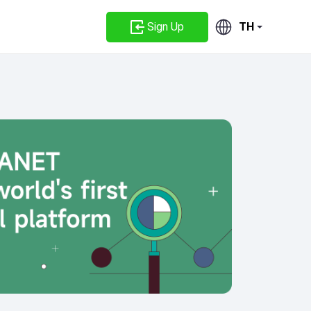
Sign Up
TH