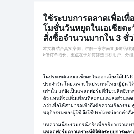
ใช้ระบบการตลาดเพื่อเพื่อ
โมชั่นวันหยุดในเอเชียตะว
สั่งซื้อจำนวนมากใน 3 ชั่
本文将结合真实案例，讲解一家东南亚服饰品牌如
5倍订单增长。重点在于如何筛选目标用户、分
ในประเทศแถบเอเชียตะวันออกเฉียงใต้
LINE 
ประจำวัน โดยเฉพาะในประเทศไทย ญี่ปุ่น ไต
เท่านั้น แต่ยังเป็นแพลตฟอร์มที่มีประสิท
ตัว แทนที่จะเพิ่มเพื่อนทีละคนและส่งส่วนล
กว่าเพื่อให้สามารถเข้าถึงข้อความกิจกรรม 
พฤติกรรมของผู้ใช้ จึงใช้ประโยชน์จากคำสั่
บทความนี้จะรวมกรณีจริงเพื่ออธิบายว่าแบรนด
แพลตฟอร์มดาวเคราะห์ดิจิทัล
ระบบการตลาดเ