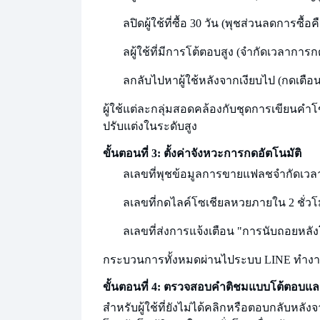
ล
ปิด
ผู้ใช้ที่ซื้อ 30 วัน (พุชส่วนลดการซื้อค
ล
ผู้ใช้ที่มีการโต้ตอบสูง (จำกัดเวลาการก
ล
กลับไปหาผู้ใช้หลังจากเงียบไป (กดเต
ผู้ใช้แต่ละกลุ่มสอดคล้องกับชุดการเขียน
ปรับแต่งในระดับสูง
ขั้นตอนที่ 3: ตั้งค่าจังหวะการกดอัตโนมัติ
ล
เลขที่
พุชข้อมูลการขายแฟลชจำกัดเวลา
ล
เลขที่
กดไลค์โซเชียลหวยภายใน 2 ชั่ว
ล
เลขที่
ส่งการแจ้งเตือน "การนับถอยหลัง
กระบวนการทั้งหมดผ่านไป
ระบบ LINE ทำงา
ขั้นตอนที่ 4: ตรวจสอบคำติชมแบบโต้ตอบและเ
สำหรับผู้ใช้ที่ยังไม่ได้คลิกหรือตอบกลับหลัง