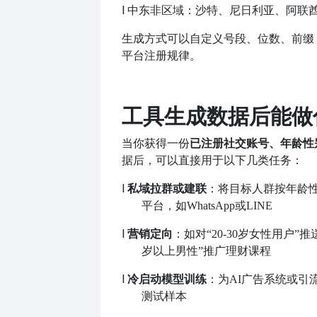
l
中东非区域：沙特、尼日利亚、阿联
生成方式可以自定义号段、位数、前缀
平台注册规律。
工具生成数据后能做
当你获得一份
已注册社交账号、年龄性
据后，可以直接用于以下几类任务：
l
私域拉群或建联
：将目标人群按年龄
平台，如
WhatsApp或LINE
l
营销定向
：如对
“20-30岁女性用户”
岁以上男性”推广理财课程
l
冷启动模型训练
：为
AI广告系统或引
测试样本