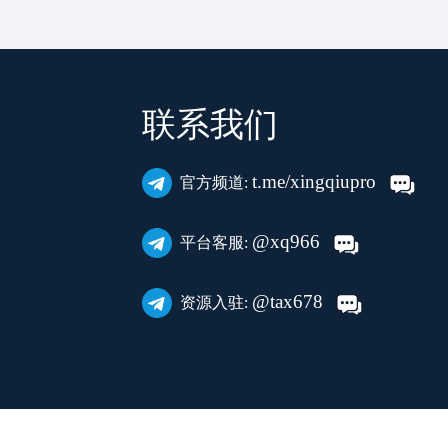
联系我们
t.me/xingqiupro
官方频道:
@xq966
平台客服:
@tax678
资源入驻: