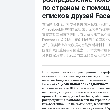
по странам с помо
списков друзей Fac
在做跨境引流、社交分析或国际私域运营时
个Facebook用户的国家归属，尤其是当你掌
直接获得其国家字段时，有人就提出了这个
Facebook好友列表，反向判断用户的国家
接”，但实际上在大数据与智能判断机制中，
国家归属的重要参考因素之一。本文将详细
分析国家分布，以及当前主流的自动化识别
При перенаправлении трансграничного траф
анализе или международных операциях с ча
часто необходимо понимать определенные
по
национальная принадлежност
Facebook
есть пользователь
UID, но его поле страны н
напрямую, кому-то пришла в голову такая ид
пройти?
Список друзей Facebook, обратное
распределения пользователей по стране?
Э
как
«Косвенно», но на самом деле, в больши
Кр
интеллектуальных механизмах суждения,