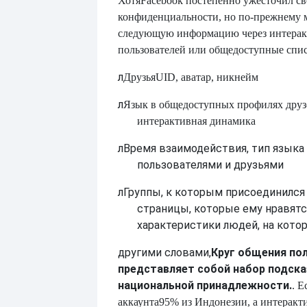
Хотя
Facebook постепенно ужесточил с
конфиденциальности, но по-прежнему 
следующую информацию через интерак
пользователей или общедоступные спис
л
Друзья
UID, аватар, никнейм
л
Язык в общедоступных профилях друз
интерактивная динамика
л
Время взаимодействия, тип языка
пользователями и друзьями
л
Группы, к которым присоединился 
страницы, которые ему нравятся
характеристики людей, на котор
другими словами,
Круг общения по
представляет собой набор подска
национальной принадлежности.
. Е
аккаунта
95% из Индонезии, а интеракт