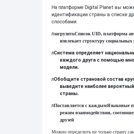
На платформе Digital Planet вы мо
идентификации страны в списке д
способами:
л
загрузить
Список UID, платформа а
извлекает структуру социальных 
л
Система определяет национальн
каждого друга с помощью мн
модели.
л
Обобщите страновой состав кру
выведите наиболее вероятный
страны.
л
Поставляется с каждым
Языковые п
режим взаимодействия, соотноше
друзей
Можно определить не только страну сам