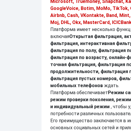
Microsoft, Truemoney, Snapchat, Ka
GoogleVoice, Botim, MoMo, TikTok, 
Airbnb, Cash, VKontakte, Band, Mint
Moj, DHL, Okx, MasterCard, ICICBank
Платформа имеет несколько функц
включая
Открытая фильтрация, ак
фильтрация, интерактивная фильт
фильтрация по полу, фильтрация п
фильтрация по возрасту, онлайн-ф
точная фильтрация, фильтрация п
продолжительности, фильтрация п
фильтрация пустых номеров, филь
мобильных телефонов
ждать.
Платформа обеспечивает
Режим са
режим проверки поколения, режим
и индивидуальный режим
, чтобы 
потребности различных пользовате
Его преимущество заключается в и
основных социальных сетей и прил