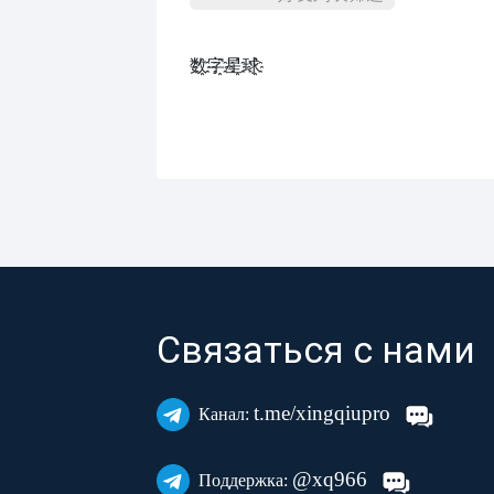
数҈字҈星҈球҈͏
Связаться с нами
t.me/xingqiupro
Канал:
@xq966
Поддержка: